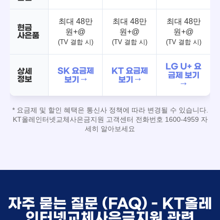
최대 48만
최대 48만
최대 48만
현금
원+@
원+@
원+@
사은품
(TV 결합 시)
(TV 결합 시)
(TV 결합 시)
LG U+ 요
SK 요금제
KT 요금제
상세
금제 보기
정보
보기 →
보기 →
→
* 요금제 및 할인 혜택은 통신사 정책에 따라 변경될 수 있습니다.
KT올레인터넷교체사은금지원 고객센터 전화번호 1600-4959 자
세히 알아보세요
자주 묻는 질문 (FAQ) - KT올레
인터넷교체사은금지원 관련