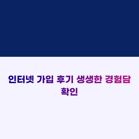
48만원 +@ 지급
상담대기
박*출 LG
이*승
KT
실시간 현금 지급 현황
48만원 +@ 지급
상담완료
홍*표 KT
김*채
LG
48만원 +@ 지급
상담중
정*석 KT
박*호
KT
설치완료
접수완료
이*승 LG
이*찬
SK
48만원 +@ 지급
접수완료
김*채 LG
김*솔
SK
48만원지급
상담중
박*호 SK
한*기
KT
설치완료
접수완료
이*찬 KT
최*희
LG
48만원 +@ 지급
상담중
김*솔 KT
김*석
KT
설치완료
접수완료
한*기 KT
이*희
KT
48만원지급
접수완료
최*희 SK
송*영
SK
인터넷 가입 후기
생생한 경험담
48만원 +@ 지급
접수완료
김*석 LG
서*식
KT
48만원지급
접수완료
이*희 LG
변*열
KT
확인
48만원 +@ 지급
접수완료
송*영 KT
신*헌
KT
48만원지급
상담완료
서*식 SK
이*수
LG
48만원 +@ 지급
접수완료
변*열 KT
김*일
SK
48만원 +@ 지급
상담완료
신*헌 LG
박*련
LG
48만원지급
이*수 SK
48만원지급
김*일 SK