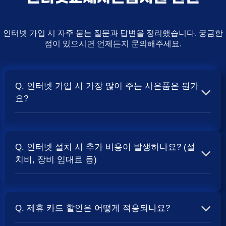
인터넷 가입 시 자주 묻는 질문과 답변을 정리했습니다. 궁금한
점이 있으시면 언제든지 문의해주세요.
Q. 인터넷 가입 시 가장 많이 주는 사은품은 뭔가
요?
A. 일반적으로 인터넷 상품의 속도, TV 결합 여부, 그리고
통신사의 프로모션 정책에 따라 사은품 액수가 달라집니다.
Q. 인터넷 설치 시 추가 비용이 발생하나요? (설
보통 500Mbps 또는 1Gbps 인터넷을 TV와 결합하여 가입
치비, 장비 임대료 등)
할 때
및 상품권 혜택이 더 크게 지급되는 경향
현금 사은품
이 있습니다. 가장 확실한 방법은 저희 페이지에서 조건을
A. 대부분의 통신사는 신규 가입 시 설치비를 면제해주는
확인하거나 상담받는 것입니다. 최고
금을 찾아보세요.
지원
프로모션을 진행합니다. 장비 임대료는 월 요금에 포함되어
Q. 제휴 카드 할인은 어떻게 적용되나요?
청구되는 경우가 많습니다. 다만, 인터넷 상품 및 프로모션
에 따라 설치비가 발생하거나 별도 청구될 수 있으므로, 약