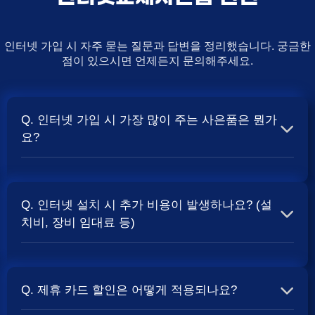
인터넷 가입 시 자주 묻는 질문과 답변을 정리했습니다. 궁금한
점이 있으시면 언제든지 문의해주세요.
Q. 인터넷 가입 시 가장 많이 주는 사은품은 뭔가
요?
A. 일반적으로 인터넷 상품의 속도, TV 결합 여부, 그리고
통신사의 프로모션 정책에 따라 사은품 액수가 달라집니다.
Q. 인터넷 설치 시 추가 비용이 발생하나요? (설
보통 500Mbps 또는 1Gbps 인터넷을 TV와 결합하여 가입
치비, 장비 임대료 등)
할 때
및 상품권 혜택이 더 크게 지급되는 경향
현금 사은품
이 있습니다. 가장 확실한 방법은 저희 페이지에서 조건을
A. 대부분의 통신사는 신규 가입 시 설치비를 면제해주는
확인하거나 상담받는 것입니다. 최고
금을 찾아보세요.
지원
프로모션을 진행합니다. 장비 임대료는 월 요금에 포함되어
Q. 제휴 카드 할인은 어떻게 적용되나요?
청구되는 경우가 많습니다. 다만, 인터넷 상품 및 프로모션
에 따라 설치비가 발생하거나 별도 청구될 수 있으므로, 약