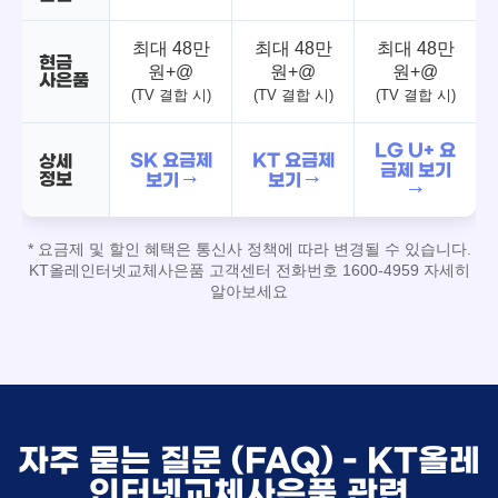
최대 48만
최대 48만
최대 48만
현금
원+@
원+@
원+@
사은품
(TV 결합 시)
(TV 결합 시)
(TV 결합 시)
LG U+ 요
SK 요금제
KT 요금제
상세
금제 보기
정보
보기 →
보기 →
→
* 요금제 및 할인 혜택은 통신사 정책에 따라 변경될 수 있습니다.
KT올레인터넷교체사은품 고객센터 전화번호 1600-4959 자세히
알아보세요
자주 묻는 질문 (FAQ) - KT올레
인터넷교체사은품 관련