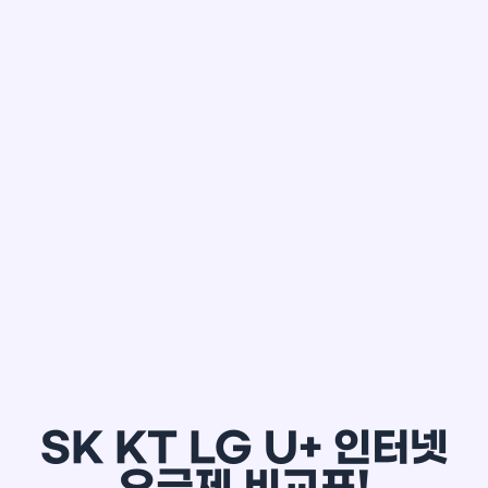
한*철
SK KT LG U+ 인터넷
요금제 비교표!