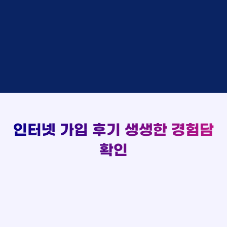
48만원 +@ 지급
상담대기
박*출 LG
이*승
KT
실시간 현금 지급 현황
48만원 +@ 지급
상담완료
홍*표 KT
김*채
LG
48만원 +@ 지급
상담중
정*석 KT
박*호
KT
설치완료
접수완료
이*승 LG
이*찬
SK
48만원 +@ 지급
접수완료
김*채 LG
김*솔
SK
48만원지급
상담중
박*호 SK
한*기
KT
설치완료
접수완료
이*찬 KT
최*희
LG
48만원 +@ 지급
상담중
김*솔 KT
김*석
KT
설치완료
접수완료
한*기 KT
이*희
KT
48만원지급
접수완료
최*희 SK
송*영
SK
인터넷 가입 후기
생생한 경험담
48만원 +@ 지급
접수완료
김*석 LG
서*식
KT
48만원지급
접수완료
이*희 LG
변*열
KT
확인
48만원 +@ 지급
접수완료
송*영 KT
신*헌
KT
48만원지급
상담완료
서*식 SK
이*수
LG
48만원 +@ 지급
접수완료
변*열 KT
김*일
SK
48만원 +@ 지급
상담완료
신*헌 LG
박*련
LG
48만원지급
이*수 SK
48만원지급
김*일 SK