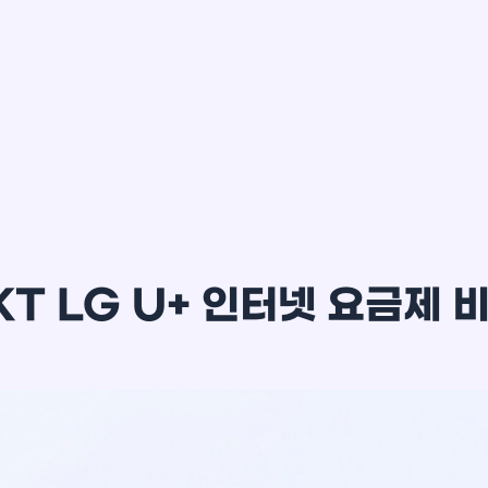
이*윤
KT LG U+ 인터넷 요금제 