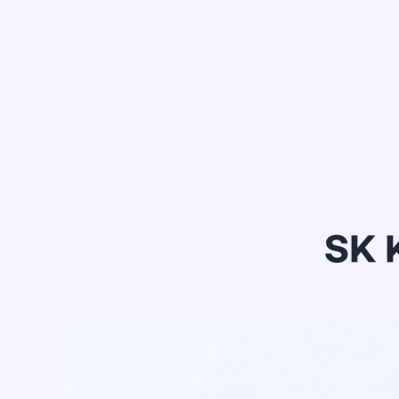
정*은
SK 