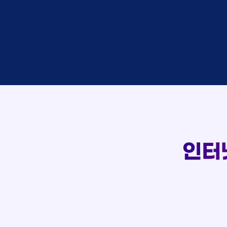
이*창
접수
박*혜
접수
윤*열
상담
정*근
접수
107
전*호
상담
강*구
접수
실시간 상담 신청 현황
김*석
접수
김*욱
접수
박*출
상담
홍*표
접수
정*석
상담
이*승
상담
김*채
상담
인터
박*호
상담
이*찬
접수
김*솔
접수
한*기
상담
최*희
접수
김*석
상담
이*희
접수
송*영
접수