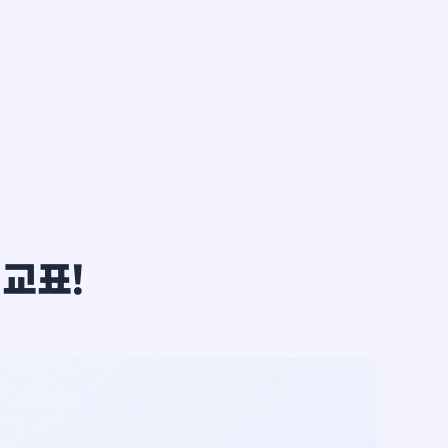
한*철
비교표!