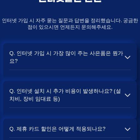
인터넷 가입 시 자주 묻는 질문과 답변을 정리했습니다. 궁금한
점이 있으시면 언제든지 문의해주세요.
Q. 인터넷 가입 시 가장 많이 주는 사은품은 뭔가
요?
A. 일반적으로 인터넷 상품의 속도, TV 결합 여부, 그리고
통신사의 프로모션 정책에 따라 사은품 액수가 달라집니다.
Q. 인터넷 설치 시 추가 비용이 발생하나요? (설
보통 500Mbps 또는 1Gbps 인터넷을 TV와 결합하여 가입
치비, 장비 임대료 등)
할 때
및 상품권 혜택이 더 크게 지급되는 경향
현금 사은품
이 있습니다. 가장 확실한 방법은 저희 페이지에서 조건을
A. 대부분의 통신사는 신규 가입 시 설치비를 면제해주는
확인하거나 상담받는 것입니다. 최고
금을 찾아보세요.
지원
프로모션을 진행합니다. 장비 임대료는 월 요금에 포함되어
Q. 제휴 카드 할인은 어떻게 적용되나요?
청구되는 경우가 많습니다. 다만, 인터넷 상품 및 프로모션
에 따라 설치비가 발생하거나 별도 청구될 수 있으므로, 약