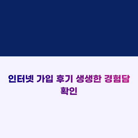
48만원 +@ 지급
상담대기
박*출 LG
이*승
KT
실시간 현금 지급 현황
48만원 +@ 지급
상담완료
홍*표 KT
김*채
LG
48만원 +@ 지급
상담중
정*석 KT
박*호
KT
설치완료
접수완료
이*승 LG
이*찬
SK
48만원 +@ 지급
접수완료
김*채 LG
김*솔
SK
48만원지급
상담중
박*호 SK
한*기
KT
설치완료
접수완료
이*찬 KT
최*희
LG
48만원 +@ 지급
상담중
김*솔 KT
김*석
KT
설치완료
접수완료
한*기 KT
이*희
KT
48만원지급
접수완료
최*희 SK
송*영
SK
인터넷 가입 후기
생생한 경험담
48만원 +@ 지급
접수완료
김*석 LG
서*식
KT
48만원지급
접수완료
이*희 LG
변*열
KT
확인
48만원 +@ 지급
접수완료
송*영 KT
신*헌
KT
48만원지급
상담완료
서*식 SK
이*수
LG
48만원 +@ 지급
접수완료
변*열 KT
김*일
SK
48만원 +@ 지급
상담완료
신*헌 LG
박*련
LG
48만원지급
이*수 SK
48만원지급
김*일 SK