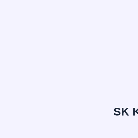
정*은
SK 