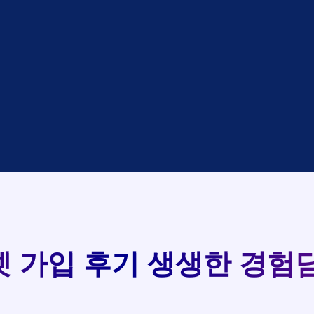
대기
KT
완료
LG
중
KT
완료
SK
93
완료
SK
중
KT
실시간 현금 지급 현황
완료
LG
중
KT
완료
KT
완료
SK
완료
KT
완료
LG
 가입 후기
생생한 경험담
완료
SK
완료
LG
대기
KT
완료
LG