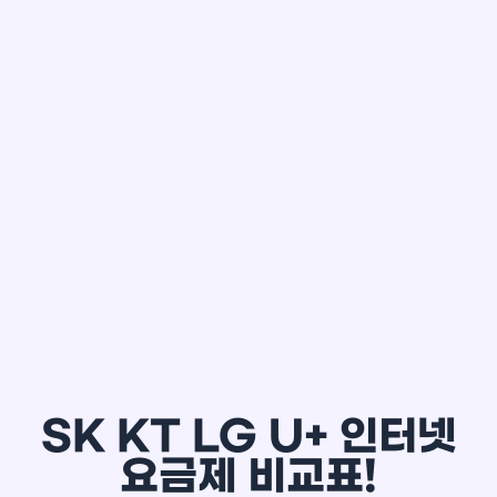
한*철
SK KT LG U+ 인터넷
요금제 비교표!