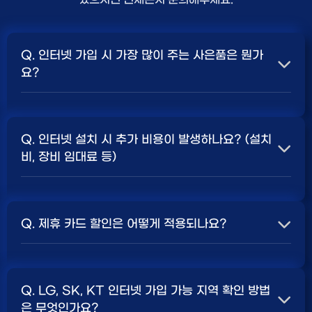
Q. 인터넷 가입 시 가장 많이 주는 사은품은 뭔가
요?
A. 일반적으로 인터넷 상품의 속도, TV 결합 여부, 그리고
통신사의 프로모션 정책에 따라 사은품 액수가 달라집니다.
Q. 인터넷 설치 시 추가 비용이 발생하나요? (설치
보통 500Mbps 또는 1Gbps 인터넷을 TV와 결합하여
비, 장비 임대료 등)
가입할 때
현금 사은품
및 상품권 혜택이 더 크게 지급되는
경향이 있습니다. 가장 확실한 방법은 저희 페이지에서 조
A. 대부분의 통신사는 신규 가입 시 설치비를 면제해주는
건을 확인하거나 상담받는 것입니다. 최고
지원
금을 찾아보
프로모션을 진행합니다. 장비 임대료는 월 요금에 포함되어
세요.
Q. 제휴 카드 할인은 어떻게 적용되나요?
청구되는 경우가 많습니다. 다만, 인터넷 상품 및 프로모션
에 따라 설치비가 발생하거나 별도 청구될 수 있으므로, 약
A. 통신사와 제휴된 신용카드를 발급받아 통신 요금을 자
관을 꼼꼼히 확인하는 것이 좋습니다.
SK, KT, LG
사별 정
동이체로 설정하고, 전월 실적 조건을 충족하면 매월 요금
책 확인 필수.
Q. LG, SK, KT 인터넷 가입 가능 지역 확인 방법
에서 일정 금액이 할인됩니다. 할인 금액과 조건은 카드사
은 무엇인가요?