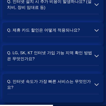
Q. 인터넷 설치 시 추가 비용이 발생하나요? (설
보통 500Mbps 또는 1Gbps 인터넷을 TV와 결합하여 가입
치비, 장비 임대료 등)
할 때
현금 사은품
및 상품권 혜택이 더 크게 지급되는 경향
이 있습니다. 가장 확실한 방법은 저희 페이지에서 조건을
A. 대부분의 통신사는 신규 가입 시 설치비를 면제해주는
확인하거나 상담받는 것입니다. 최고
지원
금을 찾아보세요.
프로모션을 진행합니다. 장비 임대료는 월 요금에 포함되어
Q. 제휴 카드 할인은 어떻게 적용되나요?
청구되는 경우가 많습니다. 다만, 인터넷 상품 및 프로모션
에 따라 설치비가 발생하거나 별도 청구될 수 있으므로, 약
A. 통신사와 제휴된 신용카드를 발급받아 통신 요금을 자동
관을 꼼꼼히 확인하는 것이 좋습니다.
SK, KT, LG
사별 정
이체로 설정하고, 전월 실적 조건을 충족하면 매월 요금에
책 확인 필수.
Q. LG, SK, KT 인터넷 가입 가능 지역 확인 방법
서 일정 금액이 할인됩니다. 할인 금액과 조건은 카드사 및
은 무엇인가요?
통신사 정책에 따라 다릅니다. 합리적인
인터넷 비용
관리
를 위한 좋은 방법입니다.
A. 인터넷 상품은 가입 가능한 지역이 제한될 수 있습니다.
주소지를 기반으로 각 통신사 홈페이지나, 저희 비교 서비
Q. 인터넷 속도가 가장 빠른 서비스는 무엇인가
스에서 주소를 입력하시면 가입 가능한 상품 및 속도를 확
요?
인하실 수 있습니다. 설치 가능한 회선 종류(광랜, FTTH 등)
는 지역망 구축 상태에 따라 다릅니다.
A. 현재 인터넷 서비스 속도는 상품 종류에 따라 다양합니