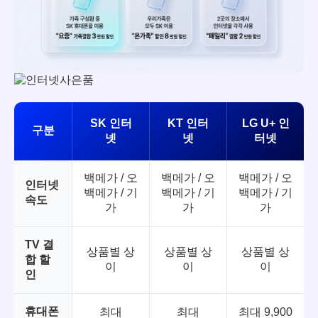
SK 인터
KT 인터
LG U+ 인
구분
넷
넷
터넷
백메가 / 오
백메가 / 오
백메가 / 오
인터넷
백메가 / 기
백메가 / 기
백메가 / 기
속도
가
가
가
TV 결
상품별 상
상품별 상
상품별 상
합 할
이
이
이
인
휴대폰
최대
최대
최대 9,900