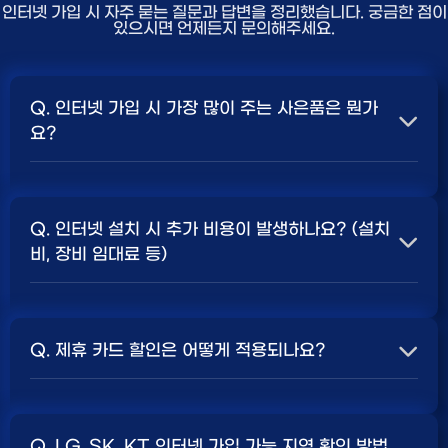
인터넷 가입 시 자주 묻는 질문과 답변을 정리했습니다. 궁금한 점이
있으시면 언제든지 문의해주세요.
Q. 인터넷 가입 시 가장 많이 주는 사은품은 뭔가
요?
A. 일반적으로 인터넷 상품의 속도, TV 결합 여부, 그리고
통신사의 프로모션 정책에 따라 사은품 액수가 달라집니다.
Q. 인터넷 설치 시 추가 비용이 발생하나요? (설치
보통 500Mbps 또는 1Gbps 인터넷을 TV와 결합하여
비, 장비 임대료 등)
가입할 때
현금 사은품
및 상품권 혜택이 더 크게 지급되는
경향이 있습니다. 가장 확실한 방법은 저희 페이지에서 조
A. 대부분의 통신사는 신규 가입 시 설치비를 면제해주는
건을 확인하거나 상담받는 것입니다. 최고
지원
금을 찾아보
프로모션을 진행합니다. 장비 임대료는 월 요금에 포함되어
세요.
Q. 제휴 카드 할인은 어떻게 적용되나요?
청구되는 경우가 많습니다. 다만, 인터넷 상품 및 프로모션
에 따라 설치비가 발생하거나 별도 청구될 수 있으므로, 약
A. 통신사와 제휴된 신용카드를 발급받아 통신 요금을 자
관을 꼼꼼히 확인하는 것이 좋습니다.
SK, KT, LG
사별 정
동이체로 설정하고, 전월 실적 조건을 충족하면 매월 요금
책 확인 필수.
Q. LG, SK, KT 인터넷 가입 가능 지역 확인 방법