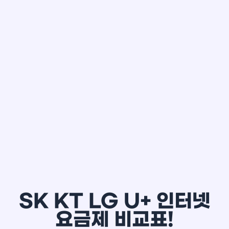
한*철
SK KT LG U+ 인터넷
요금제 비교표!