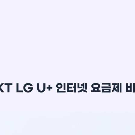
이*윤
KT LG U+ 인터넷 요금제 