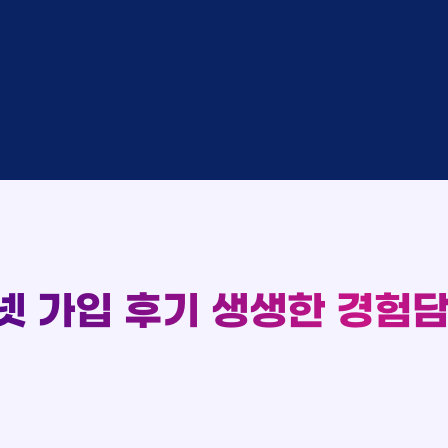
완료
SK
완료
SK
중
KT
완료
LG
중
KT
93
완료
KT
실시간 현금 지급 현황
완료
SK
완료
KT
완료
LG
완료
SK
완료
LG
대기
KT
완료
LG
넷 가입 후기
생생한 경험담
중
KT
완료
SK
완료
SK
중
KT
완료
LG
중
KT