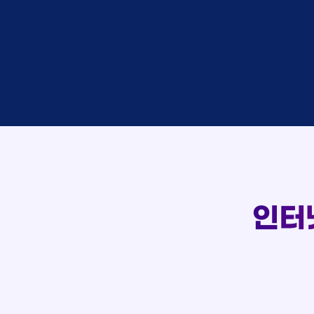
접수
이*창
접수
박*혜
상담
윤*열
접수
정*근
107
상담
전*호
실시간 상담 신청 현황
접수
강*구
접수
김*석
접수
김*욱
상담
박*출
접수
홍*표
상담
정*석
상담
이*승
상담
김*채
인터
상담
박*호
접수
이*찬
접수
김*솔
상담
한*기
접수
최*희
상담
김*석