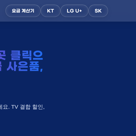
요금 계산기
KT
LG U+
SK
곳 클릭으
금 사은품,
요. TV 결합 할인,