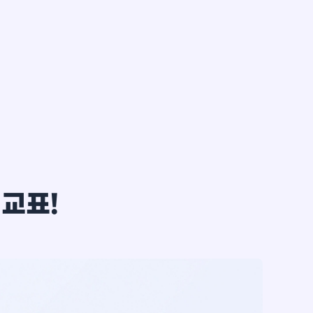
한*철
비교표!