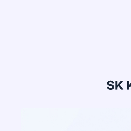
정*은
SK 