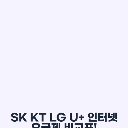
한*철
SK KT LG U+ 인터넷
요금제 비교표!