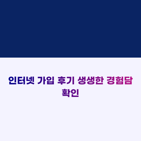
48만원 +@ 지급
상담대기
박*출 LG
이*승
KT
실시간 현금 지급 현황
48만원 +@ 지급
상담완료
홍*표 KT
김*채
LG
48만원 +@ 지급
상담중
정*석 KT
박*호
KT
설치완료
접수완료
이*승 LG
이*찬
SK
48만원 +@ 지급
접수완료
김*채 LG
김*솔
SK
48만원지급
상담중
박*호 SK
한*기
KT
설치완료
접수완료
이*찬 KT
최*희
LG
48만원 +@ 지급
상담중
김*솔 KT
김*석
KT
설치완료
접수완료
한*기 KT
이*희
KT
48만원지급
접수완료
최*희 SK
송*영
SK
인터넷 가입 후기
생생한 경험담
48만원 +@ 지급
접수완료
김*석 LG
서*식
KT
48만원지급
접수완료
이*희 LG
변*열
KT
확인
48만원 +@ 지급
접수완료
송*영 KT
신*헌
KT
48만원지급
상담완료
서*식 SK
이*수
LG
48만원 +@ 지급
접수완료
변*열 KT
김*일
SK
48만원 +@ 지급
상담완료
신*헌 LG
박*련
LG
48만원지급
이*수 SK
48만원지급
김*일 SK