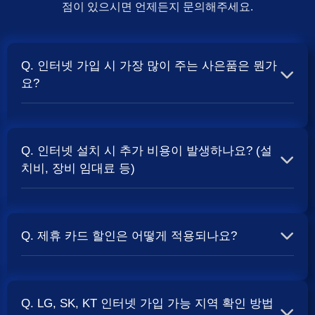
점이 있으시면 언제든지 문의해주세요.
Q. 인터넷 가입 시 가장 많이 주는 사은품은 뭔가
요?
A. 일반적으로 인터넷 상품의 속도, TV 결합 여부, 그리고
통신사의 프로모션 정책에 따라 사은품 액수가 달라집니다.
Q. 인터넷 설치 시 추가 비용이 발생하나요? (설
보통 500Mbps 또는 1Gbps 인터넷을 TV와 결합하여 가입
치비, 장비 임대료 등)
할 때
및 상품권 혜택이 더 크게 지급되는 경향
현금 사은품
이 있습니다. 가장 확실한 방법은 저희 페이지에서 조건을
A. 대부분의 통신사는 신규 가입 시 설치비를 면제해주는
확인하거나 상담받는 것입니다. 최고
금을 찾아보세요.
지원
프로모션을 진행합니다. 장비 임대료는 월 요금에 포함되어
Q. 제휴 카드 할인은 어떻게 적용되나요?
청구되는 경우가 많습니다. 다만, 인터넷 상품 및 프로모션
에 따라 설치비가 발생하거나 별도 청구될 수 있으므로, 약
A. 통신사와 제휴된 신용카드를 발급받아 통신 요금을 자동
관을 꼼꼼히 확인하는 것이 좋습니다.
사별 정
SK, KT, LG
이체로 설정하고, 전월 실적 조건을 충족하면 매월 요금에
책 확인 필수.
Q. LG, SK, KT 인터넷 가입 가능 지역 확인 방법
서 일정 금액이 할인됩니다. 할인 금액과 조건은 카드사 및