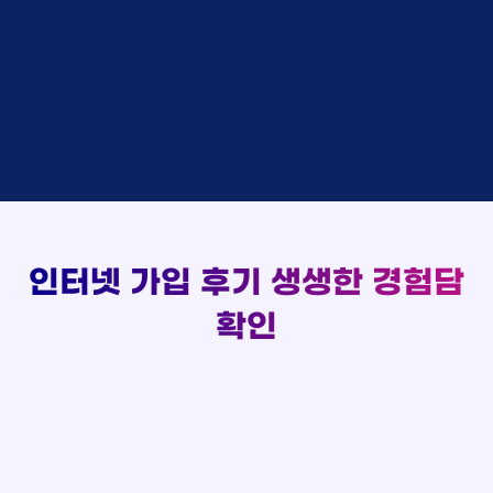
48만원 +@ 지급
상담대기
박*출 LG
이*승
KT
실시간 현금 지급 현황
48만원 +@ 지급
상담완료
홍*표 KT
김*채
LG
48만원 +@ 지급
상담중
정*석 KT
박*호
KT
설치완료
접수완료
이*승 LG
이*찬
SK
48만원 +@ 지급
접수완료
김*채 LG
김*솔
SK
48만원지급
상담중
박*호 SK
한*기
KT
설치완료
접수완료
이*찬 KT
최*희
LG
48만원 +@ 지급
상담중
김*솔 KT
김*석
KT
설치완료
접수완료
한*기 KT
이*희
KT
48만원지급
접수완료
최*희 SK
송*영
SK
인터넷 가입 후기
생생한 경험담
48만원 +@ 지급
접수완료
김*석 LG
서*식
KT
48만원지급
접수완료
이*희 LG
변*열
KT
확인
48만원 +@ 지급
접수완료
송*영 KT
신*헌
KT
48만원지급
상담완료
서*식 SK
이*수
LG
48만원 +@ 지급
접수완료
변*열 KT
김*일
SK
48만원 +@ 지급
상담완료
신*헌 LG
박*련
LG
48만원지급
이*수 SK
48만원지급
김*일 SK