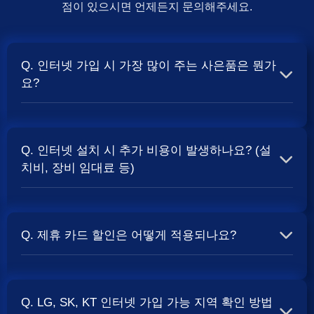
점이 있으시면 언제든지 문의해주세요.
Q. 인터넷 가입 시 가장 많이 주는 사은품은 뭔가
요?
A. 일반적으로 인터넷 상품의 속도, TV 결합 여부, 그리고
통신사의 프로모션 정책에 따라 사은품 액수가 달라집니다.
Q. 인터넷 설치 시 추가 비용이 발생하나요? (설
보통 500Mbps 또는 1Gbps 인터넷을 TV와 결합하여 가입
치비, 장비 임대료 등)
할 때
및 상품권 혜택이 더 크게 지급되는 경향
현금 사은품
이 있습니다. 가장 확실한 방법은 저희 페이지에서 조건을
A. 대부분의 통신사는 신규 가입 시 설치비를 면제해주는
확인하거나 상담받는 것입니다. 최고
금을 찾아보세요.
지원
프로모션을 진행합니다. 장비 임대료는 월 요금에 포함되어
Q. 제휴 카드 할인은 어떻게 적용되나요?
청구되는 경우가 많습니다. 다만, 인터넷 상품 및 프로모션
에 따라 설치비가 발생하거나 별도 청구될 수 있으므로, 약
A. 통신사와 제휴된 신용카드를 발급받아 통신 요금을 자동
관을 꼼꼼히 확인하는 것이 좋습니다.
사별 정
SK, KT, LG
이체로 설정하고, 전월 실적 조건을 충족하면 매월 요금에
책 확인 필수.
Q. LG, SK, KT 인터넷 가입 가능 지역 확인 방법
서 일정 금액이 할인됩니다. 할인 금액과 조건은 카드사 및