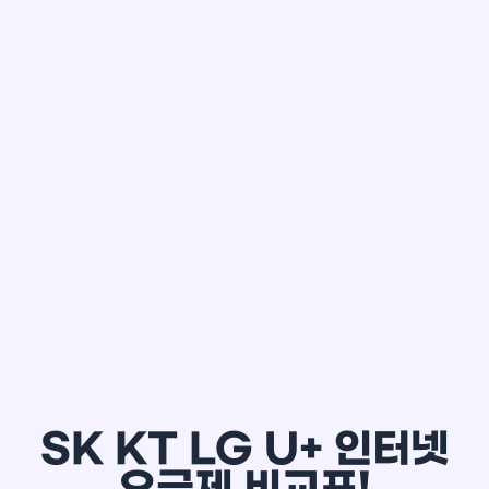
한*철
SK KT LG U+ 인터넷
요금제 비교표!