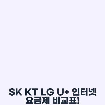
한*철
SK KT LG U+ 인터넷
요금제 비교표!