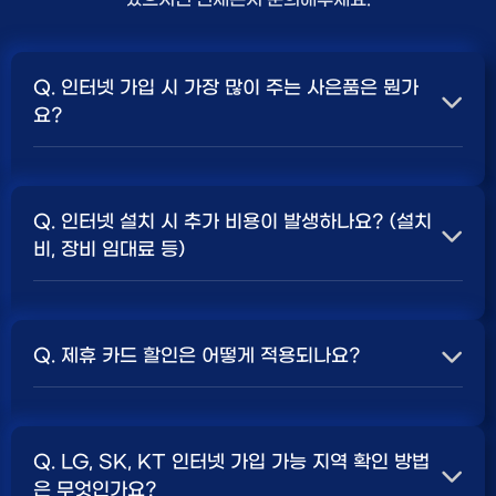
Q. 인터넷 가입 시 가장 많이 주는 사은품은 뭔가
요?
A. 일반적으로 인터넷 상품의 속도, TV 결합 여부, 그리고
통신사의 프로모션 정책에 따라 사은품 액수가 달라집니다.
Q. 인터넷 설치 시 추가 비용이 발생하나요? (설치
보통 500Mbps 또는 1Gbps 인터넷을 TV와 결합하여
비, 장비 임대료 등)
가입할 때
현금 사은품
및 상품권 혜택이 더 크게 지급되는
경향이 있습니다. 가장 확실한 방법은 저희 페이지에서 조
A. 대부분의 통신사는 신규 가입 시 설치비를 면제해주는
건을 확인하거나 상담받는 것입니다. 최고
지원
금을 찾아보
프로모션을 진행합니다. 장비 임대료는 월 요금에 포함되어
세요.
Q. 제휴 카드 할인은 어떻게 적용되나요?
청구되는 경우가 많습니다. 다만, 인터넷 상품 및 프로모션
에 따라 설치비가 발생하거나 별도 청구될 수 있으므로, 약
A. 통신사와 제휴된 신용카드를 발급받아 통신 요금을 자
관을 꼼꼼히 확인하는 것이 좋습니다.
SK, KT, LG
사별 정
동이체로 설정하고, 전월 실적 조건을 충족하면 매월 요금
책 확인 필수.
Q. LG, SK, KT 인터넷 가입 가능 지역 확인 방법
에서 일정 금액이 할인됩니다. 할인 금액과 조건은 카드사
은 무엇인가요?