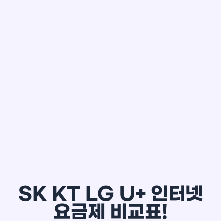
한*철
SK KT LG U+ 인터넷
요금제 비교표!