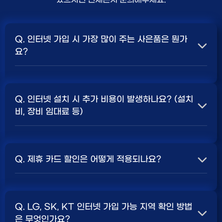
Q. 인터넷 가입 시 가장 많이 주는 사은품은 뭔가
요?
A. 일반적으로 인터넷 상품의 속도, TV 결합 여부, 그리고
통신사의 프로모션 정책에 따라 사은품 액수가 달라집니다.
Q. 인터넷 설치 시 추가 비용이 발생하나요? (설치
보통 500Mbps 또는 1Gbps 인터넷을 TV와 결합하여
비, 장비 임대료 등)
가입할 때
현금 사은품
및 상품권 혜택이 더 크게 지급되는
경향이 있습니다. 가장 확실한 방법은 저희 페이지에서 조
A. 대부분의 통신사는 신규 가입 시 설치비를 면제해주는
건을 확인하거나 상담받는 것입니다. 최고
지원
금을 찾아보
프로모션을 진행합니다. 장비 임대료는 월 요금에 포함되어
세요.
Q. 제휴 카드 할인은 어떻게 적용되나요?
청구되는 경우가 많습니다. 다만, 인터넷 상품 및 프로모션
에 따라 설치비가 발생하거나 별도 청구될 수 있으므로, 약
A. 통신사와 제휴된 신용카드를 발급받아 통신 요금을 자
관을 꼼꼼히 확인하는 것이 좋습니다.
SK, KT, LG
사별 정
동이체로 설정하고, 전월 실적 조건을 충족하면 매월 요금
책 확인 필수.
Q. LG, SK, KT 인터넷 가입 가능 지역 확인 방법
에서 일정 금액이 할인됩니다. 할인 금액과 조건은 카드사
은 무엇인가요?