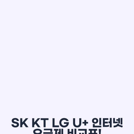
한*철
SK KT LG U+ 인터넷
요금제 비교표!