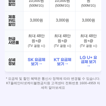
결합
10,000원
10,000원
원
할인
(500M/1G)
(500M/1G)
(500M/1G)
제휴
3,000원
3,000원
3,000원
카드
할인
최대 48만
최대 48만
최대 48만
현금
원+@
원+@
원+@
사은품
(TV 결합 시)
(TV 결합 시)
(TV 결합 시)
LG U+ 요
SK 요금제
KT 요금제
상세
금제 보기
정보
보기 →
보기 →
→
* 요금제 및 할인 혜택은 통신사 정책에 따라 변경될 수 있습니다.
KT올레인터넷케이블현금지원 고객센터 전화번호 1600-4959 자
세히 알아보세요