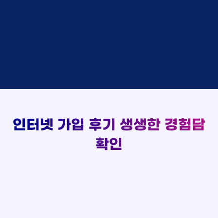
48만원 +@ 지급
상담대기
박*출 LG
이*승
KT
실시간 현금 지급 현황
48만원 +@ 지급
상담완료
홍*표 KT
김*채
LG
48만원 +@ 지급
상담중
정*석 KT
박*호
KT
설치완료
접수완료
이*승 LG
이*찬
SK
48만원 +@ 지급
접수완료
김*채 LG
김*솔
SK
48만원지급
상담중
박*호 SK
한*기
KT
설치완료
접수완료
이*찬 KT
최*희
LG
48만원 +@ 지급
상담중
김*솔 KT
김*석
KT
설치완료
접수완료
한*기 KT
이*희
KT
48만원지급
접수완료
최*희 SK
송*영
SK
인터넷 가입 후기
생생한 경험담
48만원 +@ 지급
접수완료
김*석 LG
서*식
KT
48만원지급
접수완료
이*희 LG
확인
변*열
KT
48만원 +@ 지급
접수완료
송*영 KT
신*헌
KT
48만원지급
상담완료
서*식 SK
이*수
LG
48만원 +@ 지급
접수완료
변*열 KT
김*일
SK
48만원 +@ 지급
상담완료
신*헌 LG
박*련
LG
48만원지급
이*수 SK
48만원지급
김*일 SK