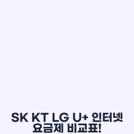
한*철
SK KT LG U+ 인터넷
요금제 비교표!