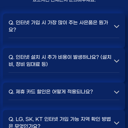
Q. 인터넷 가입 시 가장 많이 주는 사은품은 뭔가
요?
A. 일반적으로 인터넷 상품의 속도, TV 결합 여부, 그리고
통신사의 프로모션 정책에 따라 사은품 액수가 달라집니다.
Q. 인터넷 설치 시 추가 비용이 발생하나요? (설치
보통 500Mbps 또는 1Gbps 인터넷을 TV와 결합하여
비, 장비 임대료 등)
가입할 때
현금 사은품
및 상품권 혜택이 더 크게 지급되는
경향이 있습니다. 가장 확실한 방법은 저희 페이지에서 조
A. 대부분의 통신사는 신규 가입 시 설치비를 면제해주는
건을 확인하거나 상담받는 것입니다. 최고
지원
금을 찾아보
프로모션을 진행합니다. 장비 임대료는 월 요금에 포함되어
세요.
Q. 제휴 카드 할인은 어떻게 적용되나요?
청구되는 경우가 많습니다. 다만, 인터넷 상품 및 프로모션
에 따라 설치비가 발생하거나 별도 청구될 수 있으므로, 약
A. 통신사와 제휴된 신용카드를 발급받아 통신 요금을 자
관을 꼼꼼히 확인하는 것이 좋습니다.
SK, KT, LG
사별 정
동이체로 설정하고, 전월 실적 조건을 충족하면 매월 요금
책 확인 필수.
Q. LG, SK, KT 인터넷 가입 가능 지역 확인 방법
에서 일정 금액이 할인됩니다. 할인 금액과 조건은 카드사
은 무엇인가요?