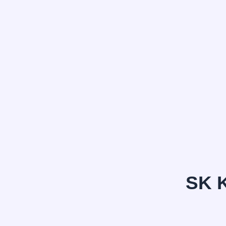
정*은
SK 