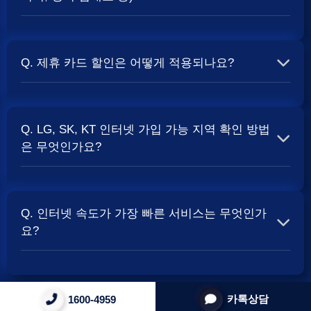
할 때
현금 사은품
및 상품권 혜택이 더 크게 지급되는 경향
이 있습니다. 가장 확실한 방법은 저희 페이지에서 조건을
A. 대부분의 통신사는 신규 가입 시 설치비를 면제해주는
확인하거나 상담받는 것입니다. 최고
지원
금을 찾아보세요.
프로모션을 진행합니다. 장비 임대료는 월 요금에 포함되어
Q. 제휴 카드 할인은 어떻게 적용되나요?
청구되는 경우가 많습니다. 다만, 인터넷 상품 및 프로모션
에 따라 설치비가 발생하거나 별도 청구될 수 있으므로, 약
A. 통신사와 제휴된 신용카드를 발급받아 통신 요금을 자동
관을 꼼꼼히 확인하는 것이 좋습니다.
SK, KT, LG
사별 정
이체로 설정하고, 전월 실적 조건을 충족하면 매월 요금에
책 확인 필수.
Q. LG, SK, KT 인터넷 가입 가능 지역 확인 방법
서 일정 금액이 할인됩니다. 할인 금액과 조건은 카드사 및
은 무엇인가요?
통신사 정책에 따라 다릅니다. 합리적인
인터넷 비용
관리
를 위한 좋은 방법입니다.
A. 인터넷 상품은 가입 가능한 지역이 제한될 수 있습니다.
주소지를 기반으로 각 통신사 홈페이지나, 저희 비교 서비
Q. 인터넷 속도가 가장 빠른 서비스는 무엇인가
스에서 주소를 입력하시면 가입 가능한 상품 및 속도를 확
요?
인하실 수 있습니다. 설치 가능한 회선 종류(광랜, FTTH 등)
는 지역망 구축 상태에 따라 다릅니다.
A. 현재 인터넷 서비스 속도는 상품 종류에 따라 다양합니
다. 주로 100Mbps, 500Mbps, 그리고 1Gbps (1,000Mbps)
카톡상담
1600-4959
0
상품이 많이 사용됩니다. 지역망 상태에 따라 최대 지원 속