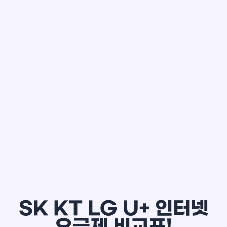
한*철
SK KT LG U+ 인터넷
요금제 비교표!