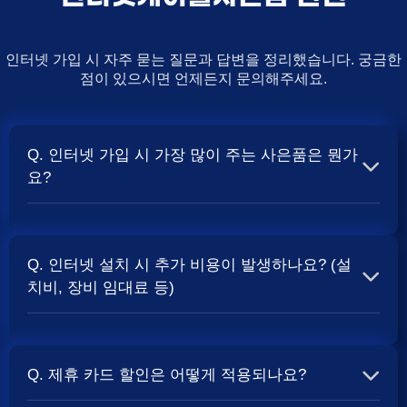
인터넷 가입 시 자주 묻는 질문과 답변을 정리했습니다. 궁금한
점이 있으시면 언제든지 문의해주세요.
Q. 인터넷 가입 시 가장 많이 주는 사은품은 뭔가
요?
A. 일반적으로 인터넷 상품의 속도, TV 결합 여부, 그리고
통신사의 프로모션 정책에 따라 사은품 액수가 달라집니다.
Q. 인터넷 설치 시 추가 비용이 발생하나요? (설
보통 500Mbps 또는 1Gbps 인터넷을 TV와 결합하여 가입
치비, 장비 임대료 등)
할 때
및 상품권 혜택이 더 크게 지급되는 경향
현금 사은품
이 있습니다. 가장 확실한 방법은 저희 페이지에서 조건을
A. 대부분의 통신사는 신규 가입 시 설치비를 면제해주는
확인하거나 상담받는 것입니다. 최고
금을 찾아보세요.
지원
프로모션을 진행합니다. 장비 임대료는 월 요금에 포함되어
Q. 제휴 카드 할인은 어떻게 적용되나요?
청구되는 경우가 많습니다. 다만, 인터넷 상품 및 프로모션
에 따라 설치비가 발생하거나 별도 청구될 수 있으므로, 약