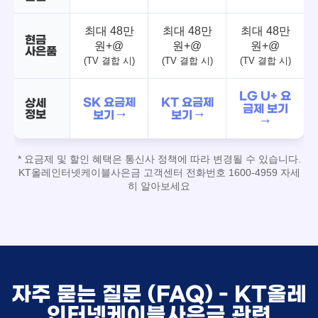
최대 48만
최대 48만
최대 48만
현금
원+@
원+@
원+@
사은품
(TV 결합 시)
(TV 결합 시)
(TV 결합 시)
LG U+ 요
SK 요금제
KT 요금제
상세
금제 보기
정보
보기 →
보기 →
→
* 요금제 및 할인 혜택은 통신사 정책에 따라 변경될 수 있습니다.
KT올레인터넷케이블사은금 고객센터 전화번호 1600-4959 자세
히 알아보세요
자주 묻는 질문 (FAQ) - KT올레
인터넷케이블사은금 관련