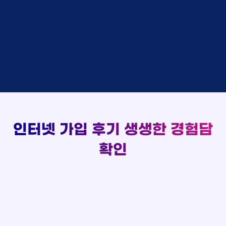
48만원 +@ 지급
상담대기
박*출 LG
이*승
KT
실시간 현금 지급 현황
48만원 +@ 지급
상담완료
홍*표 KT
김*채
LG
48만원 +@ 지급
상담중
정*석 KT
박*호
KT
설치완료
접수완료
이*승 LG
이*찬
SK
48만원 +@ 지급
접수완료
김*채 LG
김*솔
SK
48만원지급
상담중
박*호 SK
한*기
KT
설치완료
접수완료
이*찬 KT
최*희
LG
48만원 +@ 지급
상담중
김*솔 KT
김*석
KT
설치완료
접수완료
한*기 KT
이*희
KT
48만원지급
접수완료
최*희 SK
송*영
SK
인터넷 가입 후기
생생한 경험담
48만원 +@ 지급
접수완료
김*석 LG
서*식
KT
48만원지급
접수완료
이*희 LG
변*열
KT
확인
48만원 +@ 지급
접수완료
송*영 KT
신*헌
KT
48만원지급
상담완료
서*식 SK
이*수
LG
48만원 +@ 지급
접수완료
변*열 KT
김*일
SK
48만원 +@ 지급
상담완료
신*헌 LG
박*련
LG
48만원지급
이*수 SK
48만원지급
김*일 SK