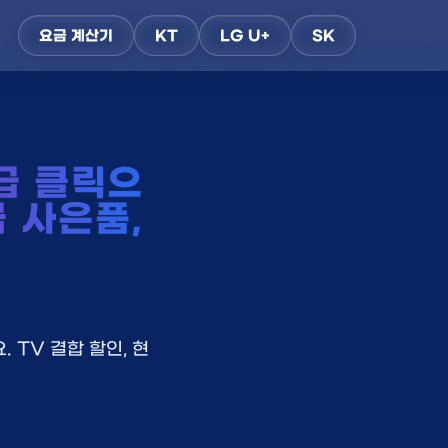
요금 계산기
KT
LG U+
SK
급 클릭으
금 사은품,
 TV 결합 할인, 현