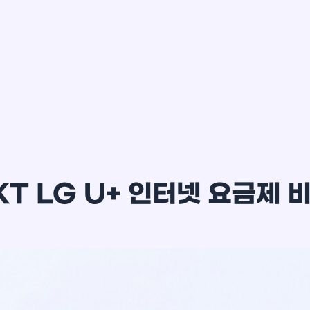
이*윤
KT LG U+ 인터넷 요금제 