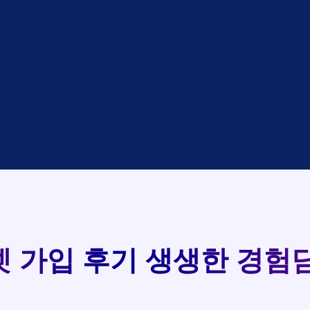
대기
KT
완료
LG
중
KT
완료
SK
완료
SK
93
중
KT
완료
LG
실시간 현금 지급 현황
중
KT
완료
KT
완료
SK
완료
KT
완료
LG
완료
SK
완료
LG
 가입 후기
생생한 경험담
대기
KT
완료
LG
중
KT
완료
SK