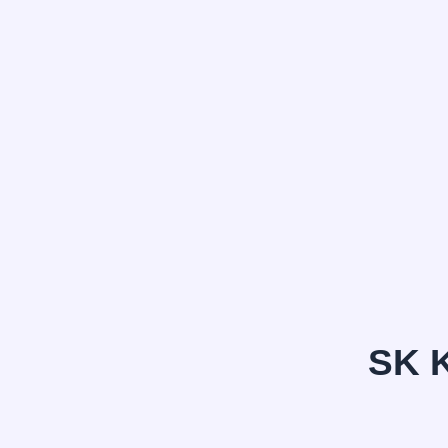
정*은
SK 