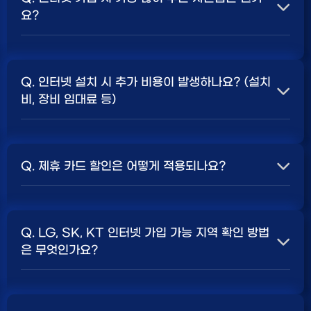
요?
A. 일반적으로 인터넷 상품의 속도, TV 결합 여부, 그리고
통신사의 프로모션 정책에 따라 사은품 액수가 달라집니다.
Q. 인터넷 설치 시 추가 비용이 발생하나요? (설치
보통 500Mbps 또는 1Gbps 인터넷을 TV와 결합하여
비, 장비 임대료 등)
가입할 때
현금 사은품
및 상품권 혜택이 더 크게 지급되는
경향이 있습니다. 가장 확실한 방법은 저희 페이지에서 조
A. 대부분의 통신사는 신규 가입 시 설치비를 면제해주는
건을 확인하거나 상담받는 것입니다. 최고
지원
금을 찾아보
프로모션을 진행합니다. 장비 임대료는 월 요금에 포함되어
세요.
Q. 제휴 카드 할인은 어떻게 적용되나요?
청구되는 경우가 많습니다. 다만, 인터넷 상품 및 프로모션
에 따라 설치비가 발생하거나 별도 청구될 수 있으므로, 약
A. 통신사와 제휴된 신용카드를 발급받아 통신 요금을 자
관을 꼼꼼히 확인하는 것이 좋습니다.
SK, KT, LG
사별 정
동이체로 설정하고, 전월 실적 조건을 충족하면 매월 요금
책 확인 필수.
Q. LG, SK, KT 인터넷 가입 가능 지역 확인 방법
에서 일정 금액이 할인됩니다. 할인 금액과 조건은 카드사
은 무엇인가요?
및 통신사 정책에 따라 다릅니다. 합리적인
인터넷 비용
관
리를 위한 좋은 방법입니다.
A. 인터넷 상품은 가입 가능한 지역이 제한될 수 있습니다.
주소지를 기반으로 각 통신사 홈페이지나, 저희 비교 서비