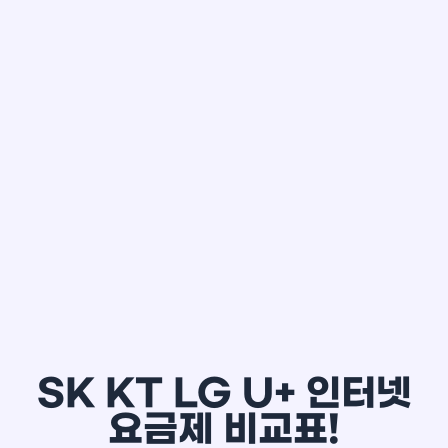
한*철
SK KT LG U+ 인터넷
요금제 비교표!