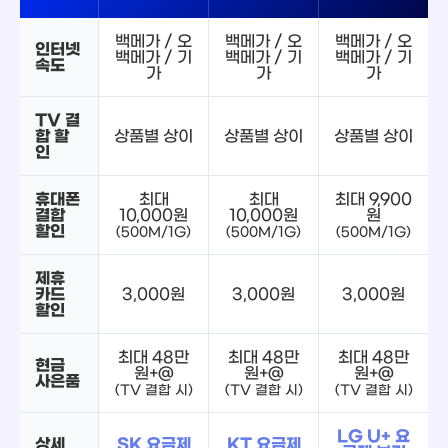
백메가 / 오
백메가 / 오
백메가 / 오
인터넷
백메가 / 기
백메가 / 기
백메가 / 기
속도
가
가
가
TV 결
합 할
상품별 상이
상품별 상이
상품별 상이
인
휴대폰
최대
최대
최대 9,900
결합
10,000원
10,000원
원
할인
(500M/1G)
(500M/1G)
(500M/1G)
제휴
카드
3,000원
3,000원
3,000원
할인
최대 48만
최대 48만
최대 48만
현금
원+@
원+@
원+@
사은품
(TV 결합 시)
(TV 결합 시)
(TV 결합 시)
LG U+ 요
상세
SK 요금제
KT 요금제