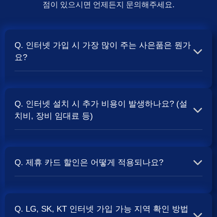
점이 있으시면 언제든지 문의해주세요.
Q. 인터넷 가입 시 가장 많이 주는 사은품은 뭔가
요?
A. 일반적으로 인터넷 상품의 속도, TV 결합 여부, 그리고
통신사의 프로모션 정책에 따라 사은품 액수가 달라집니다.
Q. 인터넷 설치 시 추가 비용이 발생하나요? (설
보통 500Mbps 또는 1Gbps 인터넷을 TV와 결합하여 가입
치비, 장비 임대료 등)
할 때
및 상품권 혜택이 더 크게 지급되는 경향
현금 사은품
이 있습니다. 가장 확실한 방법은 저희 페이지에서 조건을
A. 대부분의 통신사는 신규 가입 시 설치비를 면제해주는
확인하거나 상담받는 것입니다. 최고
금을 찾아보세요.
지원
프로모션을 진행합니다. 장비 임대료는 월 요금에 포함되어
Q. 제휴 카드 할인은 어떻게 적용되나요?
청구되는 경우가 많습니다. 다만, 인터넷 상품 및 프로모션
에 따라 설치비가 발생하거나 별도 청구될 수 있으므로, 약
A. 통신사와 제휴된 신용카드를 발급받아 통신 요금을 자동
관을 꼼꼼히 확인하는 것이 좋습니다.
사별 정
SK, KT, LG
이체로 설정하고, 전월 실적 조건을 충족하면 매월 요금에
책 확인 필수.
Q. LG, SK, KT 인터넷 가입 가능 지역 확인 방법
서 일정 금액이 할인됩니다. 할인 금액과 조건은 카드사 및