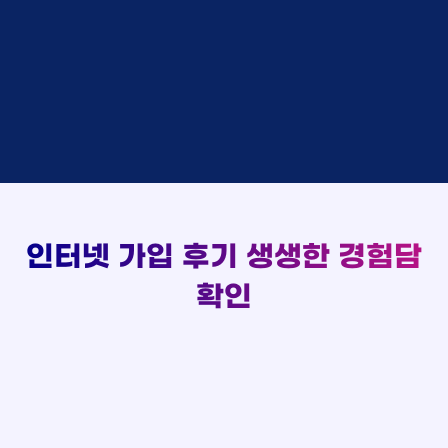
48만원 +@ 지급
상담대기
박*출 LG
이*승
KT
실시간 현금 지급 현황
48만원 +@ 지급
상담완료
홍*표 KT
김*채
LG
48만원 +@ 지급
상담중
정*석 KT
박*호
KT
설치완료
접수완료
이*승 LG
이*찬
SK
48만원 +@ 지급
접수완료
김*채 LG
김*솔
SK
48만원지급
상담중
박*호 SK
한*기
KT
설치완료
접수완료
이*찬 KT
최*희
LG
48만원 +@ 지급
상담중
김*솔 KT
김*석
KT
설치완료
접수완료
한*기 KT
이*희
KT
48만원지급
접수완료
최*희 SK
송*영
SK
인터넷 가입 후기
생생한 경험담
48만원 +@ 지급
접수완료
김*석 LG
서*식
KT
48만원지급
접수완료
이*희 LG
변*열
KT
확인
48만원 +@ 지급
접수완료
송*영 KT
신*헌
KT
48만원지급
상담완료
서*식 SK
이*수
LG
48만원 +@ 지급
접수완료
변*열 KT
김*일
SK
48만원 +@ 지급
상담완료
신*헌 LG
박*련
LG
48만원지급
이*수 SK
48만원지급
김*일 SK