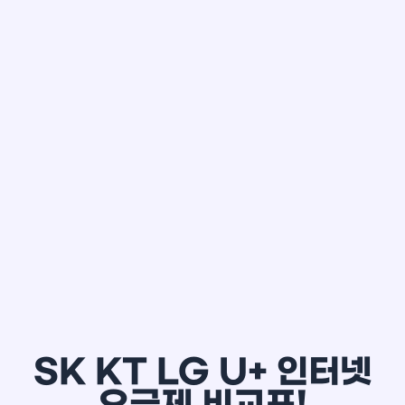
한*철
SK KT LG U+ 인터넷
요금제 비교표!