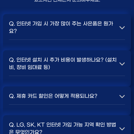
Q. 인터넷 가입 시 가장 많이 주는 사은품은 뭔가
요?
A. 일반적으로 인터넷 상품의 속도, TV 결합 여부, 그리고
통신사의 프로모션 정책에 따라 사은품 액수가 달라집니다.
Q. 인터넷 설치 시 추가 비용이 발생하나요? (설치
보통 500Mbps 또는 1Gbps 인터넷을 TV와 결합하여
비, 장비 임대료 등)
가입할 때
현금 사은품
및 상품권 혜택이 더 크게 지급되는
경향이 있습니다. 가장 확실한 방법은 저희 페이지에서 조
A. 대부분의 통신사는 신규 가입 시 설치비를 면제해주는
건을 확인하거나 상담받는 것입니다. 최고
지원
금을 찾아보
프로모션을 진행합니다. 장비 임대료는 월 요금에 포함되어
세요.
Q. 제휴 카드 할인은 어떻게 적용되나요?
청구되는 경우가 많습니다. 다만, 인터넷 상품 및 프로모션
에 따라 설치비가 발생하거나 별도 청구될 수 있으므로, 약
A. 통신사와 제휴된 신용카드를 발급받아 통신 요금을 자
관을 꼼꼼히 확인하는 것이 좋습니다.
SK, KT, LG
사별 정
동이체로 설정하고, 전월 실적 조건을 충족하면 매월 요금
책 확인 필수.
Q. LG, SK, KT 인터넷 가입 가능 지역 확인 방법
에서 일정 금액이 할인됩니다. 할인 금액과 조건은 카드사
은 무엇인가요?