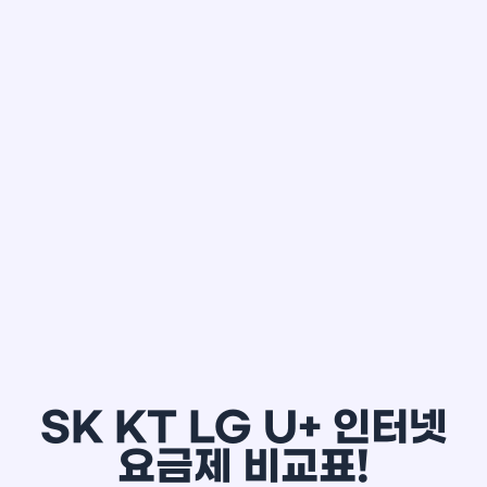
한*철
SK KT LG U+ 인터넷
요금제 비교표!