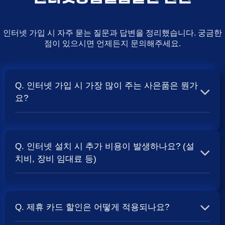
인터넷 가입 시 자주 묻는 질문과 답변을 정리했습니다. 궁금한
점이 있으시면 언제든지 문의해주세요.
Q. 인터넷 가입 시 가장 많이 주는 사은품은 뭔가
요?
A. 일반적으로 인터넷 상품의 속도, TV 결합 여부, 그리고
통신사의 프로모션 정책에 따라 사은품 액수가 달라집니다.
Q. 인터넷 설치 시 추가 비용이 발생하나요? (설
보통 500Mbps 또는 1Gbps 인터넷을 TV와 결합하여 가입
치비, 장비 임대료 등)
할 때
및 상품권 혜택이 더 크게 지급되는 경향
현금 사은품
이 있습니다. 가장 확실한 방법은 저희 페이지에서 조건을
A. 대부분의 통신사는 신규 가입 시 설치비를 면제해주는
확인하거나 상담받는 것입니다. 최고
금을 찾아보세요.
지원
프로모션을 진행합니다. 장비 임대료는 월 요금에 포함되어
Q. 제휴 카드 할인은 어떻게 적용되나요?
청구되는 경우가 많습니다. 다만, 인터넷 상품 및 프로모션
에 따라 설치비가 발생하거나 별도 청구될 수 있으므로, 약