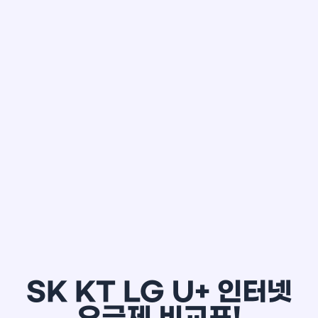
한*철
SK KT LG U+ 인터넷
요금제 비교표!