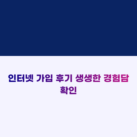
48만원 +@ 지급
상담대기
박*출 LG
이*승
KT
실시간 현금 지급 현황
48만원 +@ 지급
상담완료
홍*표 KT
김*채
LG
48만원 +@ 지급
상담중
정*석 KT
박*호
KT
설치완료
접수완료
이*승 LG
이*찬
SK
48만원 +@ 지급
접수완료
김*채 LG
김*솔
SK
48만원지급
상담중
박*호 SK
한*기
KT
설치완료
접수완료
이*찬 KT
최*희
LG
48만원 +@ 지급
상담중
김*솔 KT
김*석
KT
설치완료
접수완료
한*기 KT
이*희
KT
48만원지급
접수완료
최*희 SK
송*영
SK
인터넷 가입 후기
생생한 경험담
48만원 +@ 지급
접수완료
김*석 LG
서*식
KT
48만원지급
접수완료
이*희 LG
변*열
KT
확인
48만원 +@ 지급
접수완료
송*영 KT
신*헌
KT
48만원지급
상담완료
서*식 SK
이*수
LG
48만원 +@ 지급
접수완료
변*열 KT
김*일
SK
48만원 +@ 지급
상담완료
신*헌 LG
박*련
LG
48만원지급
이*수 SK
48만원지급
김*일 SK