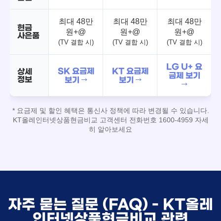
최대 48만
최대 48만
최대 48만
현금
원+@
원+@
원+@
사은품
(TV 결합 시)
(TV 결합 시)
(TV 결합 시)
LG U+ 요
SK 요금제
KT 요금제
상세
금제 보기
정보
보기 →
보기 →
→
* 요금제 및 할인 혜택은 통신사 정책에 따라 변경될 수 있습니다.
KT올레인터넷상품현금비교 고객센터 전화번호 1600-4959 자세
히 알아보세요
자주 묻는 질문 (FAQ) - KT올레
인터넷상품현금비교 관련