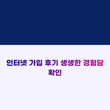
48만원 +@ 지급
상담대기
박*출 LG
이*승
KT
실시간 현금 지급 현황
48만원 +@ 지급
상담완료
홍*표 KT
김*채
LG
48만원 +@ 지급
상담중
정*석 KT
박*호
KT
설치완료
접수완료
이*승 LG
이*찬
SK
48만원 +@ 지급
접수완료
김*채 LG
김*솔
SK
48만원지급
상담중
박*호 SK
한*기
KT
설치완료
접수완료
이*찬 KT
최*희
LG
48만원 +@ 지급
상담중
김*솔 KT
김*석
KT
설치완료
접수완료
한*기 KT
이*희
KT
48만원지급
접수완료
최*희 SK
송*영
SK
인터넷 가입 후기
생생한 경험담
48만원 +@ 지급
접수완료
김*석 LG
서*식
KT
48만원지급
접수완료
이*희 LG
변*열
KT
확인
48만원 +@ 지급
접수완료
송*영 KT
신*헌
KT
48만원지급
상담완료
서*식 SK
이*수
LG
48만원 +@ 지급
접수완료
변*열 KT
김*일
SK
48만원 +@ 지급
상담완료
신*헌 LG
박*련
LG
48만원지급
이*수 SK
48만원지급
김*일 SK