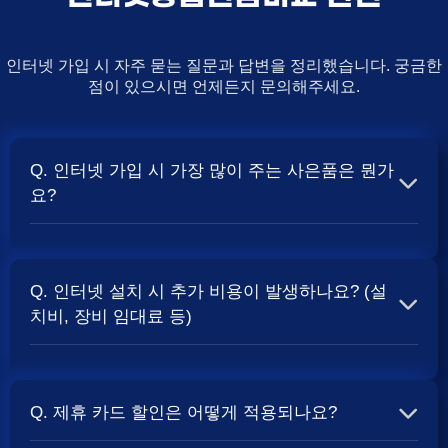
인터넷 가입 시 자주 묻는 질문과 답변을 정리했습니다. 궁금한
점이 있으시면 언제든지 문의해주세요.
Q. 인터넷 가입 시 가장 많이 주는 사은품은 뭔가
요?
A. 일반적으로 인터넷 상품의 속도, TV 결합 여부, 그리고
통신사의 프로모션 정책에 따라 사은품 액수가 달라집니다.
Q. 인터넷 설치 시 추가 비용이 발생하나요? (설
보통 500Mbps 또는 1Gbps 인터넷을 TV와 결합하여 가입
치비, 장비 임대료 등)
할 때
및 상품권 혜택이 더 크게 지급되는 경향
현금 사은품
이 있습니다. 가장 확실한 방법은 저희 페이지에서 조건을
A. 대부분의 통신사는 신규 가입 시 설치비를 면제해주는
확인하거나 상담받는 것입니다. 최고
금을 찾아보세요.
지원
프로모션을 진행합니다. 장비 임대료는 월 요금에 포함되어
Q. 제휴 카드 할인은 어떻게 적용되나요?
청구되는 경우가 많습니다. 다만, 인터넷 상품 및 프로모션
에 따라 설치비가 발생하거나 별도 청구될 수 있으므로, 약