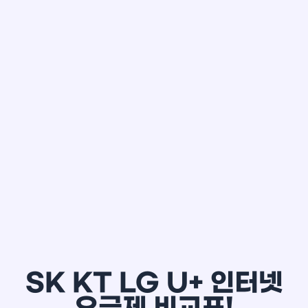
한*철
SK KT LG U+ 인터넷
요금제 비교표!