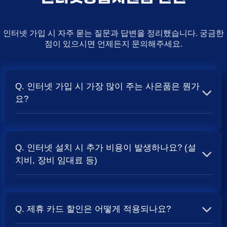
인터넷 가입 시 자주 묻는 질문과 답변을 정리했습니다. 궁금한
점이 있으시면 언제든지 문의해주세요.
Q. 인터넷 가입 시 가장 많이 주는 사은품은 뭔가
요?
A. 일반적으로 인터넷 상품의 속도, TV 결합 여부, 그리고
통신사의 프로모션 정책에 따라 사은품 액수가 달라집니다.
Q. 인터넷 설치 시 추가 비용이 발생하나요? (설
보통 500Mbps 또는 1Gbps 인터넷을 TV와 결합하여 가입
치비, 장비 임대료 등)
할 때
및 상품권 혜택이 더 크게 지급되는 경향
현금 사은품
이 있습니다. 가장 확실한 방법은 저희 페이지에서 조건을
A. 대부분의 통신사는 신규 가입 시 설치비를 면제해주는
확인하거나 상담받는 것입니다. 최고
금을 찾아보세요.
지원
프로모션을 진행합니다. 장비 임대료는 월 요금에 포함되어
Q. 제휴 카드 할인은 어떻게 적용되나요?
청구되는 경우가 많습니다. 다만, 인터넷 상품 및 프로모션
에 따라 설치비가 발생하거나 별도 청구될 수 있으므로, 약