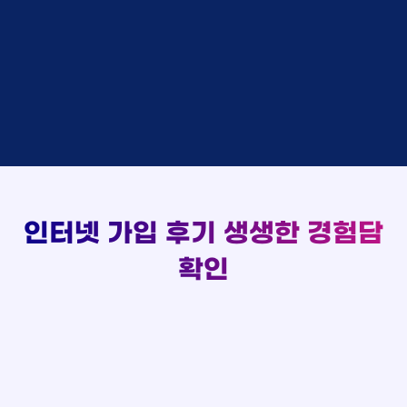
48만원 +@ 지급
상담대기
박*출 LG
이*승
KT
실시간 현금 지급 현황
48만원 +@ 지급
상담완료
홍*표 KT
김*채
LG
48만원 +@ 지급
상담중
정*석 KT
박*호
KT
설치완료
접수완료
이*승 LG
이*찬
SK
48만원 +@ 지급
접수완료
김*채 LG
김*솔
SK
48만원지급
상담중
박*호 SK
한*기
KT
설치완료
접수완료
이*찬 KT
최*희
LG
48만원 +@ 지급
상담중
김*솔 KT
김*석
KT
설치완료
접수완료
한*기 KT
이*희
KT
48만원지급
접수완료
최*희 SK
송*영
SK
인터넷 가입 후기
생생한 경험담
48만원 +@ 지급
접수완료
김*석 LG
서*식
KT
48만원지급
접수완료
이*희 LG
변*열
KT
확인
48만원 +@ 지급
접수완료
송*영 KT
신*헌
KT
48만원지급
상담완료
서*식 SK
이*수
LG
48만원 +@ 지급
접수완료
변*열 KT
김*일
SK
48만원 +@ 지급
상담완료
신*헌 LG
박*련
LG
48만원지급
이*수 SK
48만원지급
김*일 SK