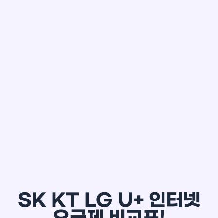
한*철
SK KT LG U+ 인터넷
요금제 비교표!