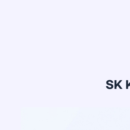
정*은
SK 