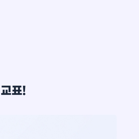
한*철
비교표!