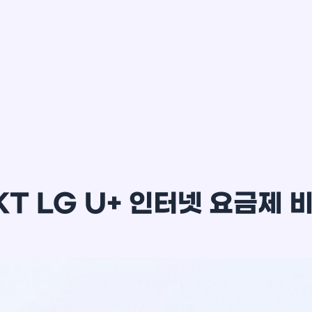
이*윤
KT LG U+ 인터넷 요금제 