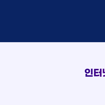
접수
이*창
접수
박*혜
상담
윤*열
접수
정*근
107
상담
전*호
접수
강*구
실시간 상담 신청 현황
접수
김*석
접수
김*욱
상담
박*출
접수
홍*표
상담
정*석
상담
이*승
상담
김*채
인터
상담
박*호
접수
이*찬
접수
김*솔
상담
한*기
접수
최*희
상담
김*석