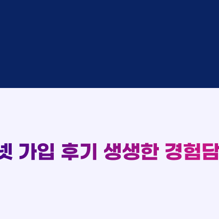
완료
SK
완료
SK
중
KT
완료
LG
중
KT
93
완료
KT
실시간 현금 지급 현황
완료
SK
완료
KT
완료
LG
완료
SK
완료
LG
대기
KT
완료
LG
넷 가입 후기
생생한 경험담
중
KT
완료
SK
완료
SK
중
KT
완료
LG
중
KT