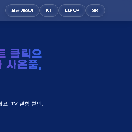
요금 계산기
KT
LG U+
SK
트 클릭으
금 사은품,
요. TV 결합 할인,