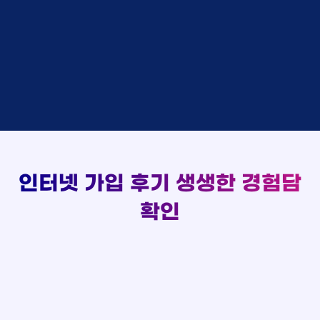
48만원 +@ 지급
상담대기
박*출 LG
이*승
KT
실시간 현금 지급 현황
48만원 +@ 지급
상담완료
홍*표 KT
김*채
LG
48만원 +@ 지급
상담중
정*석 KT
박*호
KT
설치완료
접수완료
이*승 LG
이*찬
SK
48만원 +@ 지급
접수완료
김*채 LG
김*솔
SK
48만원지급
상담중
박*호 SK
한*기
KT
설치완료
접수완료
이*찬 KT
최*희
LG
48만원 +@ 지급
상담중
김*솔 KT
김*석
KT
설치완료
접수완료
한*기 KT
이*희
KT
48만원지급
접수완료
최*희 SK
송*영
SK
인터넷 가입 후기
생생한 경험담
48만원 +@ 지급
접수완료
김*석 LG
서*식
KT
48만원지급
접수완료
이*희 LG
변*열
KT
확인
48만원 +@ 지급
접수완료
송*영 KT
신*헌
KT
48만원지급
상담완료
서*식 SK
이*수
LG
48만원 +@ 지급
접수완료
변*열 KT
김*일
SK
48만원 +@ 지급
상담완료
신*헌 LG
박*련
LG
48만원지급
이*수 SK
48만원지급
김*일 SK