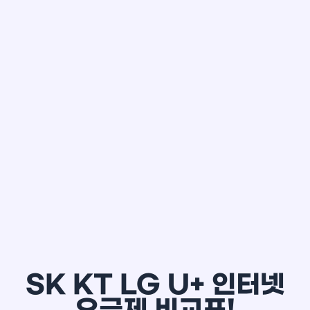
한*철
SK KT LG U+ 인터넷
요금제 비교표!