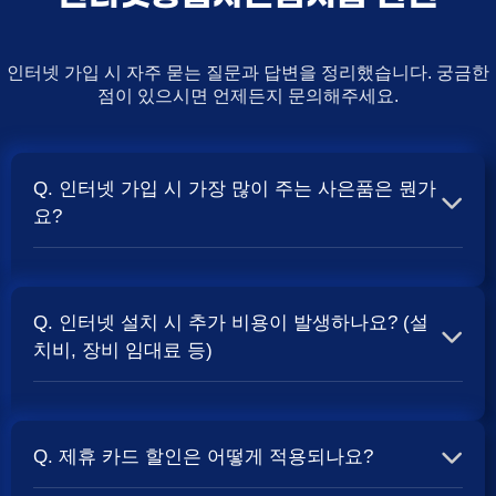
인터넷 가입 시 자주 묻는 질문과 답변을 정리했습니다. 궁금한
점이 있으시면 언제든지 문의해주세요.
Q. 인터넷 가입 시 가장 많이 주는 사은품은 뭔가
요?
A. 일반적으로 인터넷 상품의 속도, TV 결합 여부, 그리고
통신사의 프로모션 정책에 따라 사은품 액수가 달라집니다.
Q. 인터넷 설치 시 추가 비용이 발생하나요? (설
보통 500Mbps 또는 1Gbps 인터넷을 TV와 결합하여 가입
치비, 장비 임대료 등)
할 때
및 상품권 혜택이 더 크게 지급되는 경향
현금 사은품
이 있습니다. 가장 확실한 방법은 저희 페이지에서 조건을
A. 대부분의 통신사는 신규 가입 시 설치비를 면제해주는
확인하거나 상담받는 것입니다. 최고
금을 찾아보세요.
지원
프로모션을 진행합니다. 장비 임대료는 월 요금에 포함되어
Q. 제휴 카드 할인은 어떻게 적용되나요?
청구되는 경우가 많습니다. 다만, 인터넷 상품 및 프로모션
에 따라 설치비가 발생하거나 별도 청구될 수 있으므로, 약