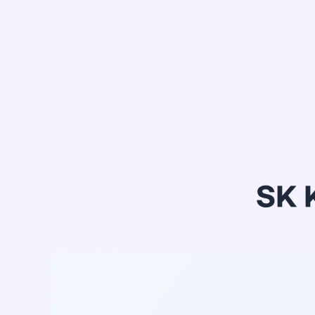
정*은
SK 