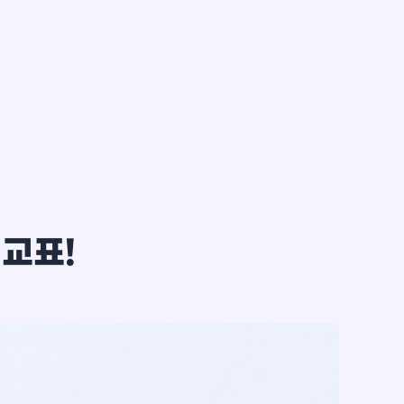
한*철
비교표!