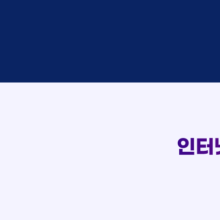
이*창
접수
박*혜
접수
윤*열
상담
정*근
접수
107
전*호
상담
강*구
접수
실시간 상담 신청 현황
김*석
접수
김*욱
접수
박*출
상담
홍*표
접수
정*석
상담
이*승
상담
김*채
상담
인터
박*호
상담
이*찬
접수
김*솔
접수
한*기
상담
최*희
접수
김*석
상담
이*희
접수
송*영
접수