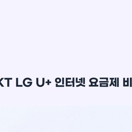
이*윤
KT LG U+ 인터넷 요금제 