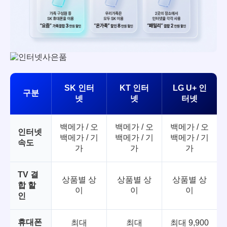
SK 인터
KT 인터
LG U+ 인
구분
넷
넷
터넷
백메가 / 오
백메가 / 오
백메가 / 오
인터넷
백메가 / 기
백메가 / 기
백메가 / 기
속도
가
가
가
TV 결
상품별 상
상품별 상
상품별 상
합 할
이
이
이
인
휴대폰
최대
최대
최대 9,900