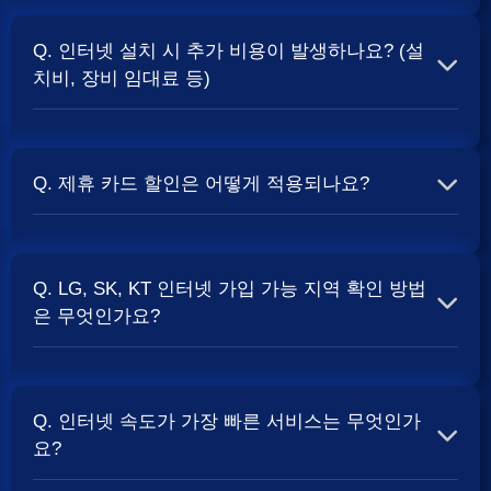
A. 일반적으로 인터넷 상품의 속도, TV 결합 여부, 그리고
통신사의 프로모션 정책에 따라 사은품 액수가 달라집니다.
Q. 인터넷 설치 시 추가 비용이 발생하나요? (설
보통 500Mbps 또는 1Gbps 인터넷을 TV와 결합하여 가입
치비, 장비 임대료 등)
할 때
현금 사은품
및 상품권 혜택이 더 크게 지급되는 경향
이 있습니다. 가장 확실한 방법은 저희 페이지에서 조건을
A. 대부분의 통신사는 신규 가입 시 설치비를 면제해주는
확인하거나 상담받는 것입니다. 최고
지원
금을 찾아보세요.
프로모션을 진행합니다. 장비 임대료는 월 요금에 포함되어
Q. 제휴 카드 할인은 어떻게 적용되나요?
청구되는 경우가 많습니다. 다만, 인터넷 상품 및 프로모션
에 따라 설치비가 발생하거나 별도 청구될 수 있으므로, 약
A. 통신사와 제휴된 신용카드를 발급받아 통신 요금을 자동
관을 꼼꼼히 확인하는 것이 좋습니다.
SK, KT, LG
사별 정
이체로 설정하고, 전월 실적 조건을 충족하면 매월 요금에
책 확인 필수.
Q. LG, SK, KT 인터넷 가입 가능 지역 확인 방법
서 일정 금액이 할인됩니다. 할인 금액과 조건은 카드사 및
은 무엇인가요?
통신사 정책에 따라 다릅니다. 합리적인
인터넷 비용
관리
를 위한 좋은 방법입니다.
A. 인터넷 상품은 가입 가능한 지역이 제한될 수 있습니다.
주소지를 기반으로 각 통신사 홈페이지나, 저희 비교 서비
Q. 인터넷 속도가 가장 빠른 서비스는 무엇인가
스에서 주소를 입력하시면 가입 가능한 상품 및 속도를 확
요?
인하실 수 있습니다. 설치 가능한 회선 종류(광랜, FTTH 등)
는 지역망 구축 상태에 따라 다릅니다.