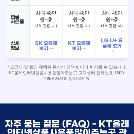
최대 48만
최대 48만
최대 48만
현금
원+@
원+@
원+@
사은품
(TV 결합 시)
(TV 결합 시)
(TV 결합 시)
LG U+ 요
SK 요금제
KT 요금제
상세
금제 보기
정보
보기 →
보기 →
→
* 요금제 및 할인 혜택은 통신사 정책에 따라 변경될 수 있습니다.
KT올레인터넷상품사은품많이주는곳 고객센터 전화번호 1600-
4959 자세히 알아보세요
자주 묻는 질문 (FAQ) - KT올레
인터넷상품사은품많이주는곳 관