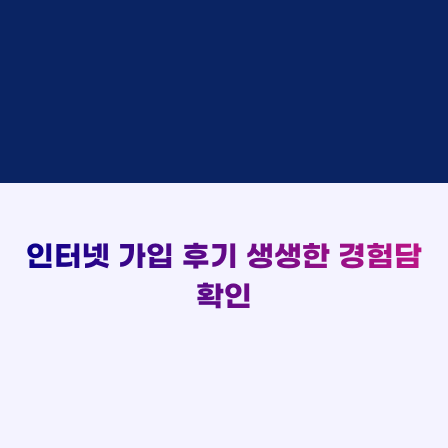
48만원 +@ 지급
상담대기
박*출 LG
이*승
KT
실시간 현금 지급 현황
48만원 +@ 지급
상담완료
홍*표 KT
김*채
LG
48만원 +@ 지급
상담중
정*석 KT
박*호
KT
설치완료
접수완료
이*승 LG
이*찬
SK
48만원 +@ 지급
접수완료
김*채 LG
김*솔
SK
48만원지급
상담중
박*호 SK
한*기
KT
설치완료
접수완료
이*찬 KT
최*희
LG
48만원 +@ 지급
상담중
김*솔 KT
김*석
KT
설치완료
접수완료
한*기 KT
이*희
KT
48만원지급
접수완료
최*희 SK
송*영
SK
인터넷 가입 후기
생생한 경험담
48만원 +@ 지급
접수완료
김*석 LG
서*식
KT
48만원지급
접수완료
이*희 LG
변*열
KT
확인
48만원 +@ 지급
접수완료
송*영 KT
신*헌
KT
48만원지급
상담완료
서*식 SK
이*수
LG
48만원 +@ 지급
접수완료
변*열 KT
김*일
SK
48만원 +@ 지급
상담완료
신*헌 LG
박*련
LG
48만원지급
이*수 SK
48만원지급
김*일 SK