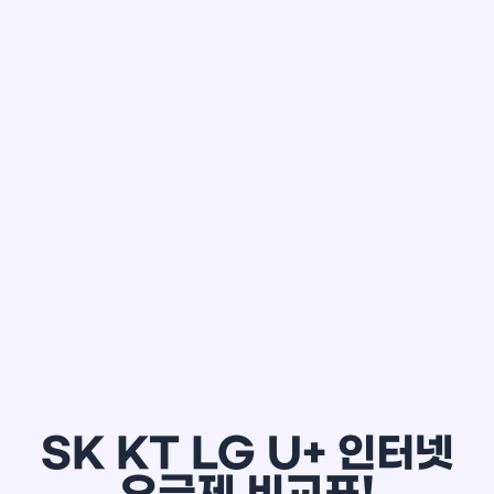
한*철
SK KT LG U+ 인터넷
요금제 비교표!