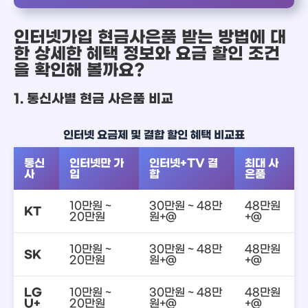
인터넷가입 현금사은품 받는 방법에 대
한 상세한 혜택 정보와 요금 할인 조건
을 확인해 볼까요?
1. 통신사별 현금 사은품 비교
인터넷 요금제 및 결합 할인 혜택 비교표
통신
인터넷만 가
인터넷+TV 결
최대 사
사
입
합
은품
10만원 ~
30만원 ~ 48만
48만원
KT
20만원
원+@
+@
10만원 ~
30만원 ~ 48만
48만원
SK
20만원
원+@
+@
LG
10만원 ~
30만원 ~ 48만
48만원
U+
20만원
원+@
+@