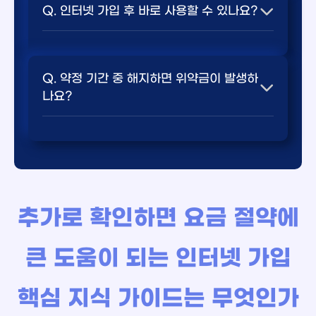
공유기 및 IPTV 셋톱박스 임대료는 월 요금
Q. 인터넷 가입 후 바로 사용할 수 있나요?
다만, 지역과 통신사에 따라 차이가 있을 수 있으
에 기본 포함됩니다.
며, 주말이나 공휴일은 설치가 어려울 수 있습니
다.
💬 요약 답변: 설치 기사님이 방문하여 회선
A. 대부분의 통신사는 신규 가입 시 설치비를 면
을 연결하고 설정을 완료한 후 바로 사용하
Q. 약정 기간 중 해지하면 위약금이 발생하
제해주는 프로모션을 진행합니다. 다만, 일부 상품
실 수 있습니다
나요?
이나 특수한 경우에는 설치비가 발생할 수 있으므
로 상담 시 확인하시기 바랍니다.
A. 설치 기사님이 방문하여 회선을 연결하고 설정
💬 요약 답변: 이사하시는 새 주소지에 기존
을 완료한 후 바로 사용하실 수 있습니다. 보통 설
통신사 회선이 제공되지 않을 경우 위약금
치에는 1-2시간 정도 소요됩니다.
없이 해지가 가능합니다.
추가로 확인하면 요금 절약에
A. 네, 약정 기간 중 해지 시 위약금이 발생합니다.
위약금은 남은 약정 기간에 따라 달라지며, 통신사
별로 정책이 다를 수 있습니다. 자세한 내용은 상
큰 도움이 되는 인터넷 가입
담 시 확인하시기 바랍니다.
핵심 지식 가이드는 무엇인가